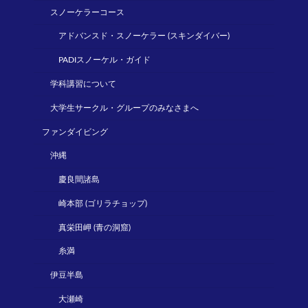
スノーケラーコース
アドバンスド・スノーケラー (スキンダイバー)
PADIスノーケル・ガイド
学科講習について
大学生サークル・グループのみなさまへ
ファンダイビング
沖縄
慶良間諸島
崎本部 (ゴリラチョップ)
真栄田岬 (青の洞窟)
糸満
伊豆半島
大瀬崎