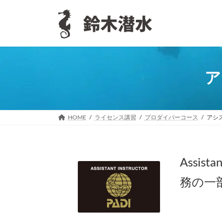
コ
ナ
ン
ビ
テ
ゲ
ン
ー
ツ
シ
へ
ョ
ス
ン
ア
キ
に
ッ
移
プ
動
HOME
ライセンス講習
プロダイバーコース
アシス
Assis
務の一