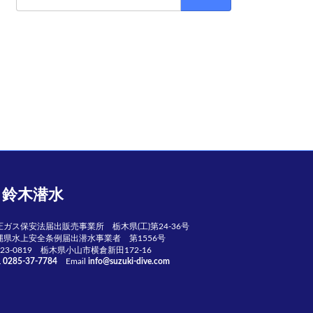
索:
鈴木潜水
圧ガス保安法届出販売事業所 栃木県(工)第24-36号
縄県水上安全条例届出潜水事業者 第1556号
23-0819 栃木県小山市横倉新田172-16
L
0285-37-7784
Email
info@suzuki-dive.com