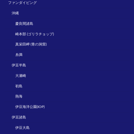
ファンダイビング
沖縄
慶良間諸島
崎本部 (ゴリラチョップ)
真栄田岬 (青の洞窟)
糸満
伊豆半島
大瀬崎
初島
熱海
伊豆海洋公園(IOP)
伊豆諸島
伊豆大島