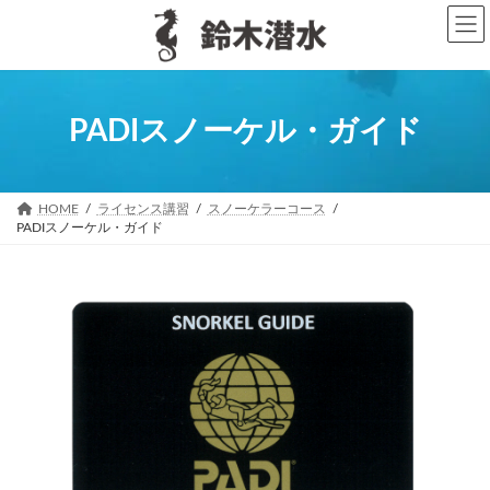
コ
ナ
ン
ビ
テ
ゲ
ン
ー
ツ
シ
へ
ョ
PADIスノーケル・ガイド
ス
ン
キ
に
ッ
移
プ
動
HOME
ライセンス講習
スノーケラーコース
PADIスノーケル・ガイド