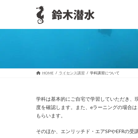
コ
ナ
ン
ビ
テ
ゲ
ン
ー
ツ
シ
へ
ョ
ス
ン
キ
に
ッ
移
プ
動
HOME
ライセンス講習
学科講習について
学科は基本的にご自宅で学習していただき、
度を確認します。また、eラーニングの場合
もらいます。
そのほか、エンリッチド・エアSPやEFRの