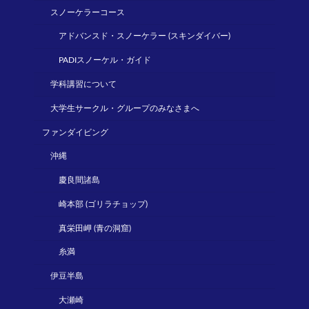
スノーケラーコース
アドバンスド・スノーケラー (スキンダイバー)
PADIスノーケル・ガイド
学科講習について
大学生サークル・グループのみなさまへ
ファンダイビング
沖縄
慶良間諸島
崎本部 (ゴリラチョップ)
真栄田岬 (青の洞窟)
糸満
伊豆半島
大瀬崎