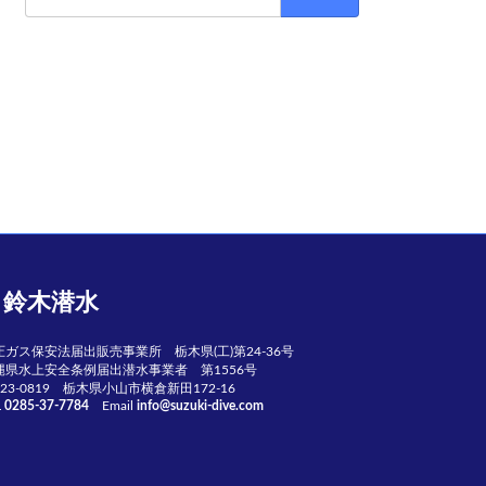
索:
鈴木潜水
圧ガス保安法届出販売事業所 栃木県(工)第24-36号
縄県水上安全条例届出潜水事業者 第1556号
23-0819 栃木県小山市横倉新田172-16
L
0285-37-7784
Email
info@suzuki-dive.com