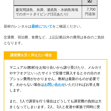
込)
7,700
慶良間諸島、糸満、瀬底島・水納島海域
円
追加
でのボートダイビング(1日あたり)
器材のレンタルは
器材について
をご確認ください。
交通費、宿泊費、食費など、上記記載以外の費用は各自のご負担
となります。
講習費を安く抑えたい場合
マニュアル(教材)をお知り合いから譲り受けたり、メルカリ
やヤフオク!といったサイトで安価で購入するとその分のオ
プション費用がかかりません。教材は最新のものが必要で
す。わからない場合は
お問い合わせ
いただければお答え致
します。
また、1人で講習を行う場合はどうしても講習費の負担は大
きくなってしまいます。2人、3人と友達や家族で同時に受