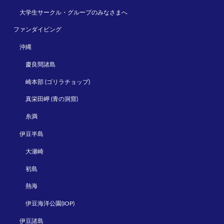
大学生サークル・グループのみなさまへ
ファンダイビング
沖縄
慶良間諸島
崎本部 (ゴリラチョップ)
真栄田岬 (青の洞窟)
糸満
伊豆半島
大瀬崎
初島
熱海
伊豆海洋公園(IOP)
伊豆諸島