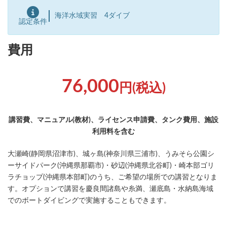
海洋水域実習 4ダイブ
認定条件
費用
76,000
円(税込)
講習費、マニュアル(教材)、ライセンス申請費、タンク費用、施設
利用料を含む
大瀬崎(静岡県沼津市)、城ヶ島(神奈川県三浦市)、うみそら公園シ
ーサイドパーク(沖縄県那覇市)・砂辺(沖縄県北谷町)・崎本部ゴリ
ラチョップ(沖縄県本部町)のうち、ご希望の場所での講習となりま
す。オプションで講習を慶良間諸島や糸満、瀬底島・水納島海域
でのボートダイビングで実施することもできます。