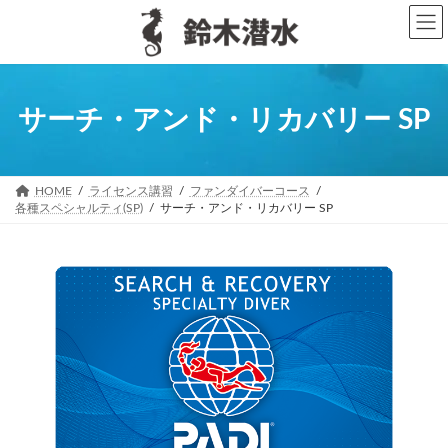
コ
ナ
ン
ビ
テ
ゲ
ン
ー
ツ
シ
へ
ョ
サーチ・アンド・リカバリー SP
ス
ン
キ
に
ッ
移
プ
動
HOME
ライセンス講習
ファンダイバーコース
各種スペシャルティ(SP)
サーチ・アンド・リカバリー SP